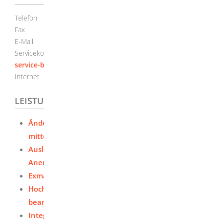
Telefon
+49 (721) 608-0
Fax
+49 (721) 608-4
42
90
E-Mail
info@kit.edu
Servicekonto
Sichere Servicekonto-Nachricht über
service-bw.de senden
Internet
https://www.kit.edu
LEISTUNGEN
Änderung persönlicher Daten der Hochschule
mitteilen
Ausländische Hochschulzugangsberechtigung -
Anerkennung beantragen
Exmatrikulation - Studium beenden
Hochschulzugang für beruflich Qualifizierte
beantragen
Integriertes Auslandsstudium beantragen