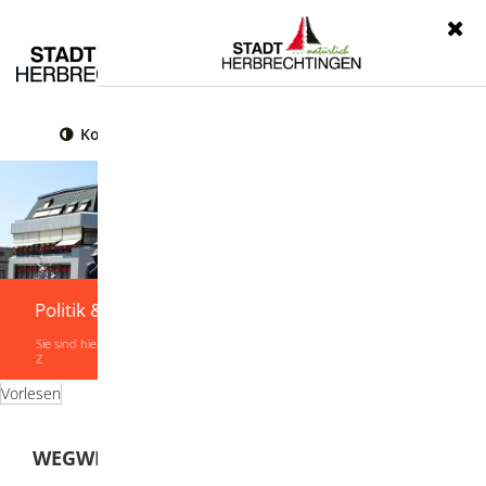
Menü
Kontrast
Leichte Sprache
Gebärdensprache
Politik & Verwaltung
Sie sind hier:
Startseite
|
Politik & Verwaltung
|
Verwaltung
|
Leistungen von A-
Z
Vorlesen
WEGWEISER