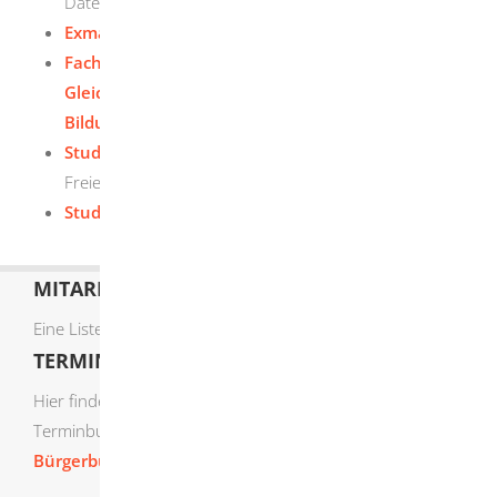
Datenbanken & weitere Dienste der UB-Freiburg
Exmatrikulation - PH Schwäbisch Gmünd
Fachhochschule - Feststellung der
Gleichwertigkeit ausländischer
Bildungsnachweise
Studienplatz-Broker
Freie Studienplätze für das kommende Semester
Studieren ohne Abitur - PH Schwäbisch Gmünd
MITARBEITERLISTE
Eine Liste der Mitarbeiter von A-Z finden Sie
hier
.
TERMIN ONLINE BUCHEN
Hier finden Sie die verfügbaren Sachgebiete zur Online-
Terminbuchung:
Bürgerbüro Termine online buchen