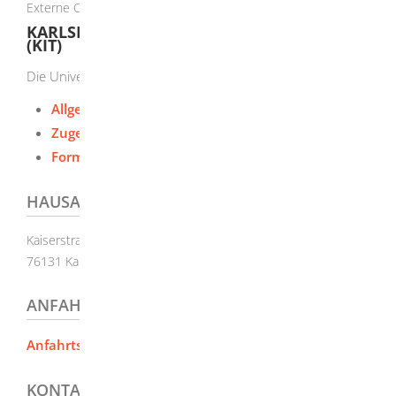
Externe Organisationseinheit
KARLSRUHER INSTITUT FÜR TECHNOLOGIE
(KIT)
Die Universität in der Helmholtz-Gemeinschaft
Allgemeine Informationen
Zugehörige Leistungen
Formulare und Onlinedienste
HAUSANSCHRIFT
Kaiserstraße 12
76131
Karlsruhe
ANFAHRTSBESCHREIBUNG
Anfahrtsbeschreibung, Lagepläne
KONTAKT