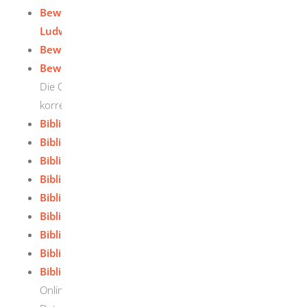
Bewerben - Pädagogische Hochschule
Ludwigsburg
Bewerben - PH Schwäbisch Gmünd
Bewerben - Universität Freiburg
Die Onlinebewerbung bei der Universität Freiburg
korrekt durchführen
Bibliotheksdienste - KIT
Bibliotheksdienste - Uni Heidelberg
Bibliotheksdienste - Uni Hohenheim
Bibliotheksdienste - Uni Konstanz
Bibliotheksdienste - Uni Mannheim
Bibliotheksdienste - Uni Stuttgart
Bibliotheksdienste - Uni Tübingen
Bibliotheksdienste - Uni Ulm
Bibliotheksdienste - Universität Freiburg
Online-Katalog, Online-Ausleihe, Online-Fernleihe,