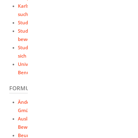
Karlsruher Virtueller Katalog (KVK) - Literatur
suchen
Studienplatz - Beurlaubung beantragen
Studienplatz als ausländischer Studierender - sich
bewerben
Studienplatz ohne Zulassungsbeschränkung -
sich bewerben / einschreiben
Universitätsbibliotheken des Landes -
Benutzerausweis beantragen
FORMULARE UND ONLINEDIENSTE
Änderung persönlicher Daten der PH Schwäbisch
Gmünd mitteilen
Ausländische Studienbewerberinnen und
Bewerber - PH Schwäbisch Gmünd
Beurlaubung - PH Schwäbisch Gmünd