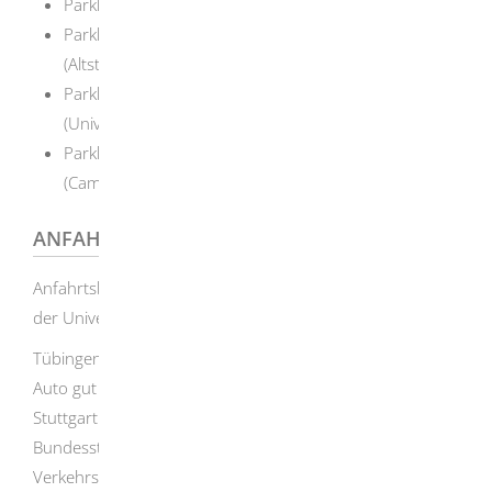
Parkhaus Brunnenstraße 29 (Campus Tal)
Parkhaus Altstadt König, Herrenberger Str. 2
(Altstadt, Universitätskliniken Tal, derzeit gesperrt)
Parkhaus P4 Crona, Hoppe-Seyler-Straße 2
(Universitätskliniken Berg)
Parkhaus Ebenhalde, Schnarrenbergstraße 158
(Campus Morgenstelle
ANFAHRTSBESCHREIBUNG
Anfahrtsbeschreibungen und Lagepläne s. Homepage
der Universität:
Lagepläne
Tübingen ist über verschiedene Fernstraßen mit dem
Auto gut erreichbar. Von der Autobahn 8 auf Höhe
Stuttgart Messe führt die vierspurig ausgebaute
Bundesstraße 27 auf direktem Weg nach Tübingen.
Verkehrsteilnehmer auf der Autobahn 81 nehmen aus