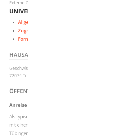
Externe Organisationseinheit
UNIVERSITÄT TÜBINGEN
Allgemeine Informationen
Zugehörige Leistungen
Formulare und Onlinedienste
HAUSANSCHRIFT
Geschwister-Scholl-Platz
72074
Tübingen
ÖFFENTLICHER PERSONENNAHVERKEHR
Anreise mit dem Bus
Als typische Studentenstadt ist Tübingen über Fernbusse
mit einer Vielzahl von Städten verbunden. Innerhalb von
Tübingen übernehmen die Busse der Tübinger