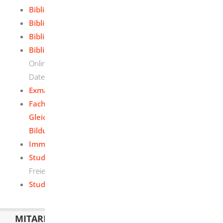
Bibliotheksdienste - Uni Stuttgart
Bibliotheksdienste - Uni Tübingen
Bibliotheksdienste - Uni Ulm
Bibliotheksdienste - Universität Freiburg
Online-Katalog, Online-Ausleihe, Online-Fernleihe,
Datenbanken & weitere Dienste der UB-Freiburg
Exmatrikulation - PH Schwäbisch Gmünd
Fachhochschule - Feststellung der
Gleichwertigkeit ausländischer
Bildungsnachweise
Immatrikulation - PH Schwäbisch Gmünd
Studienplatz-Broker
Freie Studienplätze für das kommende Semester
Studieren ohne Abitur - PH Schwäbisch Gmünd
MITARBEITERLISTE