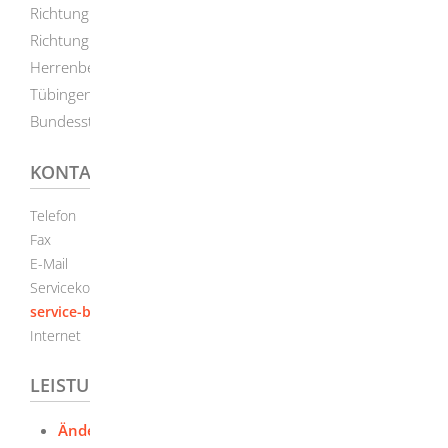
Richtung Norden kommend die Ausfahrt Herrenberg, aus
Richtung Süden die Ausfahrt Rottenburg. Von
Herrenberg aus führt die Bundesstraße 296 nach
Tübingen. Von der Ausfahrt Rottenburg aus die
Bundesstraße 28 a sowie Landesstraßen.
KONTAKT
Telefon
(0
70
71) 29-0
Fax
(0
70
71) 29-59
90
E-Mail
info@uni-tuebingen.de
Servicekonto
Sichere Servicekonto-Nachricht über
service-bw.de senden
Internet
http://www.uni-tuebingen.de
LEISTUNGEN
Änderung persönlicher Daten der Hochschule