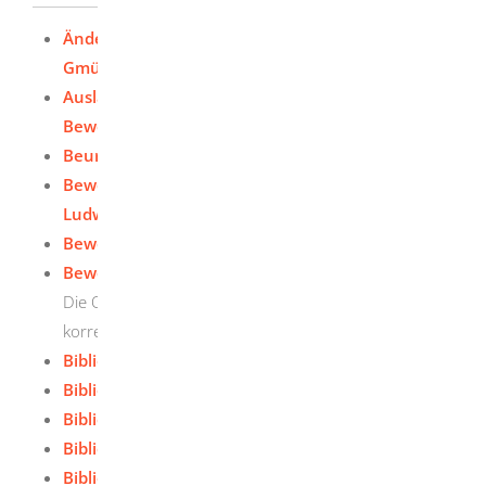
Änderung persönlicher Daten der PH Schwäbisch
Gmünd mitteilen
Ausländische Studienbewerberinnen und
Bewerber - PH Schwäbisch Gmünd
Beurlaubung - PH Schwäbisch Gmünd
Bewerben - Pädagogische Hochschule
Ludwigsburg
Bewerben - PH Schwäbisch Gmünd
Bewerben - Universität Freiburg
Die Onlinebewerbung bei der Universität Freiburg
korrekt durchführen
Bibliotheksdienste - KIT
Bibliotheksdienste - Uni Heidelberg
Bibliotheksdienste - Uni Hohenheim
Bibliotheksdienste - Uni Konstanz
Bibliotheksdienste - Uni Mannheim