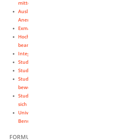
mitteilen
Ausländische Hochschulzugangsberechtigung -
Anerkennung beantragen
Exmatrikulation - Studium beenden
Hochschulzugang für beruflich Qualifizierte
beantragen
Integriertes Auslandsstudium beantragen
Studienplatz - Beurlaubung beantragen
Studienplatz - einschreiben (Immatrikulation)
Studienplatz als ausländischer Studierender - sich
bewerben
Studienplatz ohne Zulassungsbeschränkung -
sich bewerben / einschreiben
Universitätsbibliotheken des Landes -
Benutzerausweis beantragen
FORMULARE UND ONLINEDIENSTE