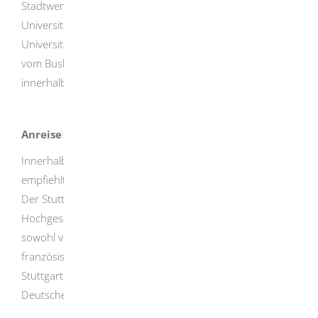
Stadtwerke den öffentlichen Nahverkehr. Alle wichtigen
Universitätsstandorte wie der Campus Tal, die
Universitätskliniken sowie der Campus Morgenstelle sind
vom Busbahnhof vor dem Tübinger Hauptbahnhof aus
innerhalb von 5-15 Minuten mit dem Bus erreichbar.
Anreise mit dem Zug
Innerhalb Deutschlands sowie aus Teilen Westeuropas
empfiehlt sich die Anreise mit dem Zug über Stuttgart.
Der Stuttgarter Hauptbahnhof ist an das europäische
Hochgeschwindigkeitsnetz angeschlossen und wird
sowohl von ICE-Zügen der Deutschen Bahn als auch von
französischen TGV angesteuert. Die Weiterreise von
Stuttgart nach Tübingen erfolgt mit Regionalzügen der
Deutschen Bahn. Die Fahrzeit beträgt rund eine Stunde.