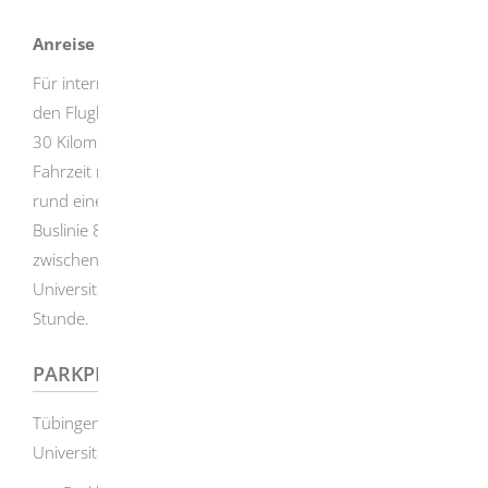
Anreise mit dem Flugzeug
Für internationale Gäste empfiehlt sich die Anreise über
den Flughafen Stuttgart (IATA-Code STR). Dieser ist rund
30 Kilometer vom Stadtzentrum Tübingens entfernt. Die
Fahrzeit mit dem PKW beträgt bei normaler Verkehrslage
rund eine halbe Stunde. Darüber hinaus existiert mit der
Buslinie 828 (Airport Sprinter) eine direkte Verbindung
zwischen dem Flughafen und dem Campus Tal der
Universität. Die Fahrtzeit mit dem Bus beträgt rund eine
Stunde.
PARKPLATZ
Tübingen verfügt über verschiedene Parkhäuser in
Universitätsnähe: