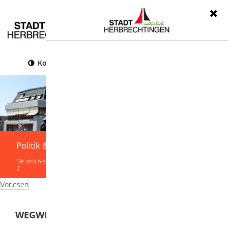
Menü
Kontrast
Leichte Sprache
Gebärdensprache
Politik & Verwaltung
Sie sind hier:
Startseite
|
Politik & Verwaltung
|
Verwaltung
|
Leistungen von A-
Z
Vorlesen
WEGWEISER