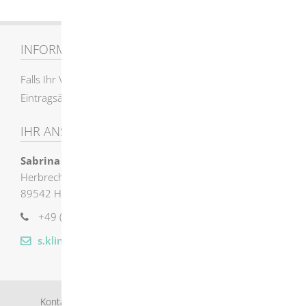
INFORMATIONEN
Falls Ihr Verein nicht enthalten ist, oder
Eintragsänderungen erwünscht werden, mailen Sie uns !
IHR ANSPRECHPARTNER
Sabrina
Kling
Herbrechtinger Straße 8
89542
Herbrechtingen
+49 (73
24) 9
55
13
22
s.kling@herbrechtingen.de
Kontakt
Bankverbindung
Impressum
Datenschutz