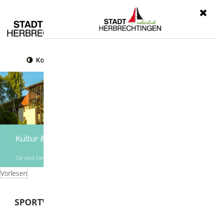
Menü
Kontrast
Leichte Sprache
Gebärdensprache
Kultur & Freizeit
Sie sind hier:
Startseite
|
Kultur & Freizeit
|
Vereine
Vorlesen
SPORTVEREINE