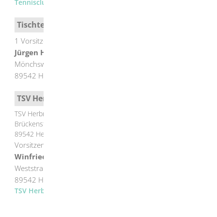
Tennisclub Herbrechtingen
Tischtennsiclub Herbrechtingen
1 Vorsitzender
Jürgen
Haag
Mönchsweg 3
89542
Herbrechtingen
TSV Herbrechtingen
TSV Herbrechtingen
Brückenstraße 13
89542
Herbrechtingen
Vorsitzender
Winfried
Filzek
Weststraße 5
89542
Herbrechtingen
TSV Herbrechtingen