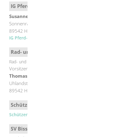
IG Pferd- und Mehr e.V.
Susanne
Thumm
Sonnenrain 1
89542
Herbrechtingen
IG Pferd- und Mehr e.V.
Rad- und Kraftfahrverein "Frischauf"
Rad- und Kraftfahrverein "Frischauf"
Vorsitzender
Thomas
Löffler
Uhlandstraße 45
89542
Herbrechtingen
Schützengesellschaft Herbrechtingen
Schützengesellschaft Herbrechtingen
SV Bissingen