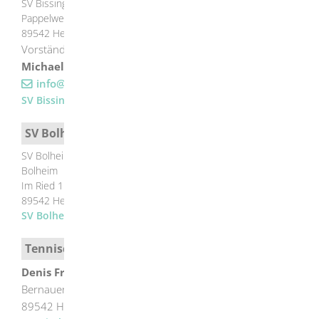
SV Bissingen
Pappelweg 6
89542
Herbrechtingen
Vorstände
Michael Römer, Cindy Schramek, Roland Hiller
info@sv-bissingen.de
SV Bissingen
SV Bolheim
SV Bolheim
Bolheim
Im Ried 1
89542
Herbrechtingen
SV Bolheim
Tennisclub Herbrechtingen
Denis
Fritz
Bernauer Straße
89542
Herbrechtingen