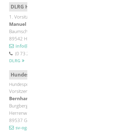
DLRG Herbrechtingen
1. Vorsitzender
Manuel
Ferri
Baumschulenweg 27
89542
Herbrechtingen
info@herbrechtingen.dlrg.de
(0
73
24) 98
51
65
DLRG
Hundesportverein Herbrechtingen
Hundesportverein Herbrechtingen
Vorsitzender
Bernhard
Frühsammer
Burgberg
Herrenwiesen 26
89537
Giengen
sv-og-herbrechtingen@web.de