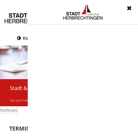
Menü
Kontrast
Leichte Sprache
Gebärdensprache
Stadt & Bürger
Sie sind hier:
Startseite
|
Stadt & Bürger
|
Termine & Veranstaltungen
Vorlesen
TERMINE & VERANSTALTUNGEN