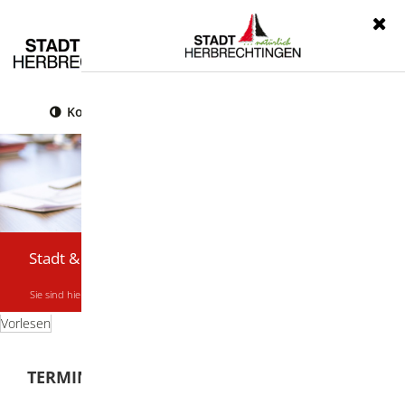
Menü
Kontrast
Leichte Sprache
Gebärdensprache
Stadt & Bürger
Sie sind hier:
Startseite
|
Stadt & Bürger
|
Termine & Veranstaltungen
Vorlesen
TERMINE & VERANSTALTUNGEN