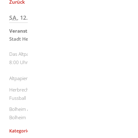
Zurück
SA
, 12.09.2026
|
8:00
ALTPAPIERSAMMLUNG
Veranstalter
Stadt Herbrechtingen
Das Altpapier muss am Sammlungstag bis spätestens
8:00 Uhr bereitgestellt werden.
Altpapiersammlung in
Herbrechtingen / Eselsburg - TSV Herbrechtingen, Abt.
Fussball
Bolheim / Anhausen - Musikverein Herbrechtingen -
Bolheim
Altpapiersammlungen