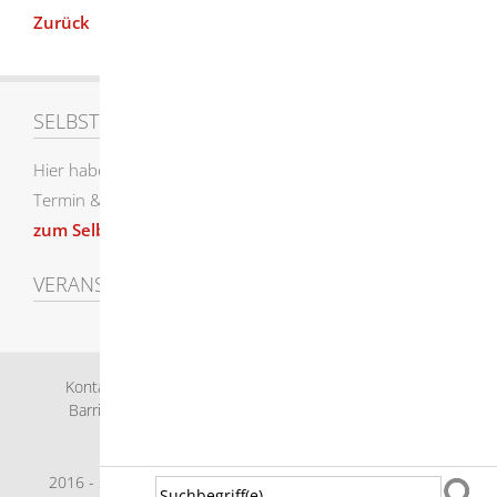
Zurück
SELBSTEINTRAG
Hier haben Sie die Möglichkeit einen Eintrag für den
Termin & Veranstaltungskalender selbst zu erstellen.
zum Selbsteintrag
VERANSTALTUNGEN SUCHEN
Kontakt
Bankverbindung
Impressum
Datenschutz
Barrierefreiheit
Leichte Sprache
Gebärdensprache
Sitemap
Intranet
2016 - 2023 © Herbrechtingen |
p
owered by
Komm.ONE