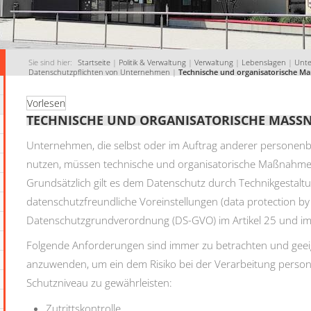
Sie sind hier:
Startseite
|
Politik & Verwaltung
|
Verwaltung
|
Lebenslagen
|
Unt
Datenschutzpflichten von Unternehmen
|
Technische und organisatorische 
Vorlesen
TECHNISCHE UND ORGANISATORISCHE MASS
Unternehmen, die selbst oder im Auftrag anderer personen
nutzen, müssen technische und organisatorische Maßnahmen
Grundsätzlich gilt es dem Datenschutz durch Technikgestaltu
datenschutzfreundliche Voreinstellungen (data protection b
Datenschutzgrundverordnung (DS-GVO) im Artikel 25 und i
Folgende Anforderungen sind immer zu betrachten und gee
anzuwenden, um ein dem Risiko bei der Verarbeitung per
Schutzniveau zu gewährleisten:
Zutrittskontrolle