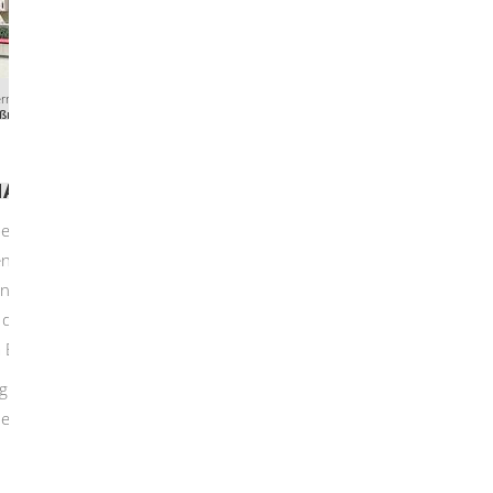
ernehmen führen
|
Betrieblicher Datenschutz
|
Maßnahmen
NAHMEN
bezogene Daten erheben, verarbeiten oder
 treffen, um die Daten wirksam zu schützen.
ng (data protection by design) und durch
y default) nachzukommen. Das fordert die
m Erwägungsgrund 78.
ignete technisch-organisatorische Maßnahmen
sonenbezogener Daten angemessenes