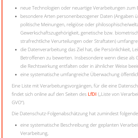
neue Technologien oder neuartige Verarbeitungen zum 
besondere Arten personenbezogener Daten (Angaben übe
politische Meinungen, religiöse oder philosophische/we
Gewerkschaftszugehörigkeit, genetische bzw. biometrisc
strafrechtliche Verurteilungen oder Straftaten) umfangre
die Datenverarbeitung das Ziel hat, die Persönlichkeit, L
Betroffenen zu bewerten. Insbesondere wenn diese als G
die Rechtswirkung entfalten oder in ähnlicher Weise beei
eine systematische umfangreiche Überwachung öffentlich 
Eine Liste mit Verarbeitungsvorgängen, für die eine Datens
findet sich online auf den Seiten des
LfDI
(„Liste von Verarbe
GVO“).
Die Datenschutz-Folgenabschätzung hat zumindest folgendes
eine systematische Beschreibung der geplanten Verarb
Verarbeitung,