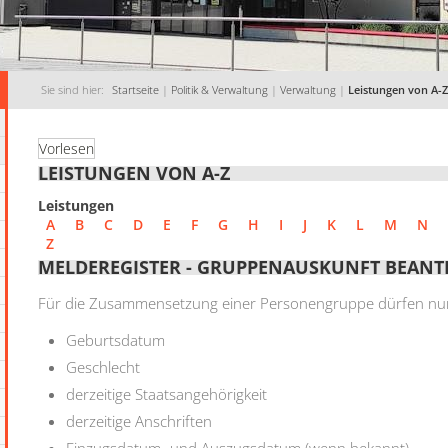
Sie sind hier:
Startseite
|
Politik & Verwaltung
|
Verwaltung
|
Leistungen von A-Z
Vorlesen
LEISTUNGEN VON A-Z
Leistungen
A
B
C
D
E
F
G
H
I
J
K
L
M
N
Z
MELDEREGISTER - GRUPPENAUSKUNFT BEAN
Für die Zusammensetzung einer Personengruppe dürfen nu
Geburtsdatum
Geschlecht
derzeitige Staatsangehörigkeit
derzeitige Anschriften