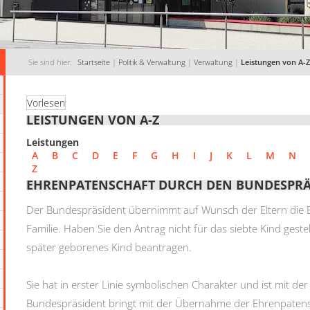
Sie sind hier:
Startseite
|
Politik & Verwaltung
|
Verwaltung
|
Leistungen von A-Z
Vorlesen
LEISTUNGEN VON A-Z
Leistungen
A
B
C
D
E
F
G
H
I
J
K
L
M
N
Z
EHRENPATENSCHAFT DURCH DEN BUNDESPR
Der Bundespräsident übernimmt auf Wunsch der Eltern die E
Familie.
Haben Sie den Antrag nicht für das siebte Kind gestel
später geborenes Kind beantragen.
Sie hat in erster Linie symbolischen Charakter und ist mit de
Bundespräsident bringt mit der Übernahme der Ehrenpatens