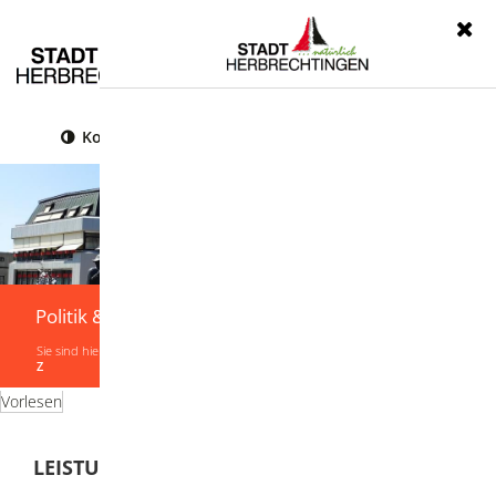
Menü
Kontrast
Leichte Sprache
Gebärdensprache
Politik & Verwaltung
Sie sind hier:
Startseite
|
Politik & Verwaltung
|
Verwaltung
|
Leistungen von A-
Z
Vorlesen
LEISTUNGEN VON A-Z