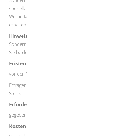
Sondernutzungserlaubnis, jeweils einzelfallbezogen für
spezielle Standorte. Außerhalb dieser zugelassenen
Werbeflächen dürfen Sie nicht plakatieren. Außerdem
erhalten Sie einen Gebührenbescheid.
Hinweis:
Wenn Sie auch eine straßenverkehrsrechtliche
Sondernutzungserlaubnis beantragen müssen, können
Sie beide Anträge gleichzeitig einreichen.
Fristen
vor der Plakatierung
Erfragen Sie die genauen Fristen bei der zuständigen
Stelle.
Erforderliche Unterlagen
gegebenenfalls Entwurf des Werbeplakats
Kosten