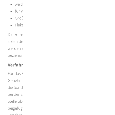
welche Institutionen plakatieren dürfen,
für welche Anlässe plakatiert werden darf,
Größe und Anzahl der Plakate,
Plakatierungsorte und -dauer.
Die kommunalen Richtlinien verfolgen zwei Ziele: Sie
sollen den Bedürfnissen der Kulturveranstalter gerecht
werden sowie das Stadt- und Straßenbild erhalten
beziehungsweise verbessern.
Verfahrensablauf
Für das Anbringen von Plakaten brauchen Sie die
Genehmigung (Sondernutzungserlaubnis). Sie müssen
die Sondernutzungserlaubnis persönlich oder schriftlich
bei der zuständigen Behörde beantragen.
Die zuständige
Stelle überprüft die Unterlagen, die Sie Ihrem Antrag
beigefügt haben. Bei positivem Ergebnis erhalten Sie die