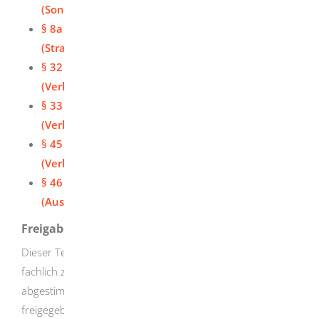
(Sondernutzung)
§ 8a Bundesfernstraßengesetz (FStrG)
(Straßenanlieger)
§ 32 Straßenverkehrsordnung (StVO)
(Verkehrshindernisse)
§ 33 Straßenverkehrsordnung (StVO)
(Verkehrsbeeinträchtigungen)
§ 45 Straßenverkehrsordnung (StVO)
(Verkehrszeichen und Verkehrseinrichtungen)
§ 46 Straßenverkehrsordnung (StVO)
(Ausnahmegenehmigung und Erlaubnis)
Freigabevermerk
Dieser Text entstand in enger Zusammenarbeit mit den
fachlich zuständigen Stellen. Die interkommunal
abgestimmte Fassung wurde zuletzt am 21.02.2020
freigegeben.