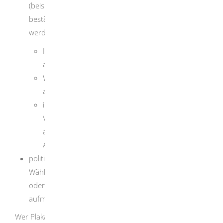
(beispielsweise durch Verbände, vom Finanzamt
bestätigte gemeinnützige Vereine und Kirchen)
werden
Info- beziehungsweise Promotionsstände
aufgestellt,
Werbeschriften auf Tischen oder von Ständen
aus verteilt oder
im öffentlichen Straßenraum
Veranstaltungshinweise (beispielsweise Hinweise
auf Diskotheken, Tanzveranstaltungen, Konzerte,
Aufführungen, Messen, Märkte) plakatiert oder
politische Parteien, Organisationen und
Wählervereinigungen machen mit Plakaten, Ständen
oder ähnlichen sperrigen Anlagen auf sich
aufmerksam.
Wer Plakate im öffentlichen Straßenraum anbringen