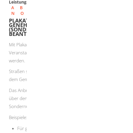
Leistungen
A
B
C
D
E
F
G
H
I
J
K
L
M
N
O
P
Q
R
S
T
U
V
W
X
Y
Z
PLAKATIERUNG AN STRASSEN - G
ENEHMIGUNG (
SONDERNUTZUNGSERLAUBNIS) B
EANTRAGEN
Mit Plakaten soll eine Vielzahl von Personen auf
Veranstaltungen, Wahlen oder Aktionen hingewiesen
werden.
Straßen sind in der Regel der Öffentlichkeit gewidmet,
dem Gemeingebrauch.
Das Anbringen von Plakaten ist die Nutzung einer Straße
über den Gemeingebrauch hinaus. Es liegt eine
Sondernutzung vor.
Beispiele:
Für gewerbliche oder nicht gewerbliche Zwecke