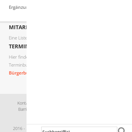
Ergänzung durch Stadt Herbrechtingen
MITARBEITERLISTE
Eine Liste der Mitarbeiter von A-Z finden Sie
hier
.
TERMIN ONLINE BUCHEN
Hier finden Sie die verfügbaren Sachgebiete zur Online-
Terminbuchung:
Bürgerbüro Termine online buchen
Kontakt
Bankverbindung
Impressum
Datenschutz
Barrierefreiheit
Leichte Sprache
Gebärdensprache
Sitemap
Intranet
2016 - 2026 © Herbrechtingen |
p
owered by
Komm.ONE