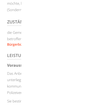
möchte, braucht in der Regel eine Genehmigung
(Sondernutzungserlaubnis).
ZUSTÄNDIGE STELLE
die Gemeinde- oder Stadtverwaltung, in deren Bereich die
betroffene Straße liegt
Bürgerbüro [Stadt Herbrechtingen]
LEISTUNGSDETAILS
Voraussetzungen
Das Anbringen von Plakaten im innerörtlichen Bereich
unterliegt, neben den gesetzlichen Vorgaben,
kommunalen Regelungen. Diese sind in Satzungen oder
Polizeiverordnungen aufgenommen.
Sie bestimmen in der Regel