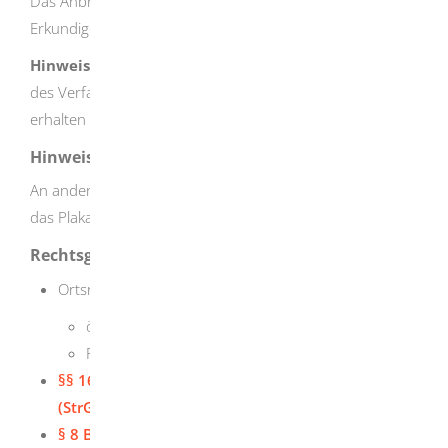
Das Anbringen von Plakaten kann gebührenpflichtig sein.
Erkundigen Sie sich bei der zuständigen Stelle.
Hinweis:
Gegebenenfalls müssen Sie schon während
des Verfahrens einen Gebührenvorschuss leisten. Sie
erhalten einen gesonderten Gebührenbescheid.
Hinweise
An anderen Stellen im Ort außer an Ortsdurchfahrten ist
das Plakatieren verboten.
Rechtsgrundlage
Ortsrecht der Stadt oder Gemeinde
örtliche Sondernutzungssatzung
Polizeiverordnung
§§ 16 - 19 Straßengesetz für Baden-Württemberg
(StrG) (Sondernutzung)
§ 8 Bundesfernstraßengesetz (FStrG)