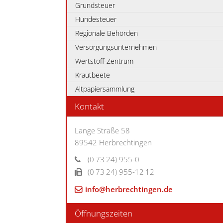
Grundsteuer
Hundesteuer
Regionale Behörden
Versorgungsunternehmen
Wertstoff-Zentrum
Krautbeete
Altpapiersammlung
Kontakt
Lange Straße 58
89542
Herbrechtingen
(0
73
24) 955-0
(0
73
24) 955-12
12
info@herbrechtingen.de
Öffnungszeiten