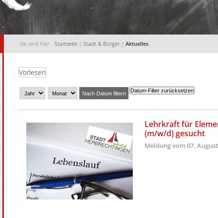
Sie sind hier:
Startseite
|
Stadt & Bürger
|
Aktuelles
Vorlesen
Datum-Filter zurücksetzen
Nach Datum filtern
Lehrkraft für Elem
(m/w/d) gesucht
Meldung vom
07. August