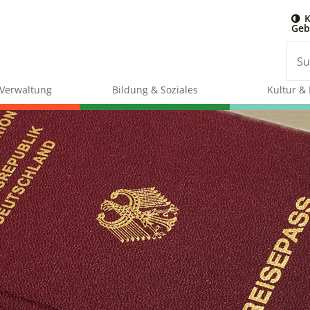
K
Geb
& Verwaltung
Bildung & Soziales
Kultur & 