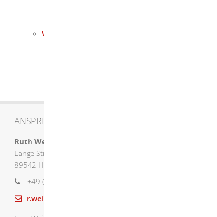
Skaterpark im Vohenstein
E-Lastenrad Verleih
Wirtschaft
Allgemeines
Industrie-/Gewerbeflächen
Förderung / Informationen
ANSPRECHPARTNER
Ruth
Weiß
Lange Straße 58
89542
Herbrechtingen
+49 (73
24) 9
55
13
07
r.weiss@herbrechtingen.de