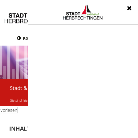
Menü
Kontrast
Leichte Sprache
Gebärdensprache
Stadt & Bürger
Sie sind hier:
Startseite
|
Stadt & Bürger
|
Stadtporträt
|
Zahlen, Daten, Fakten
Vorlesen
INHALTSVERZEICHNIS