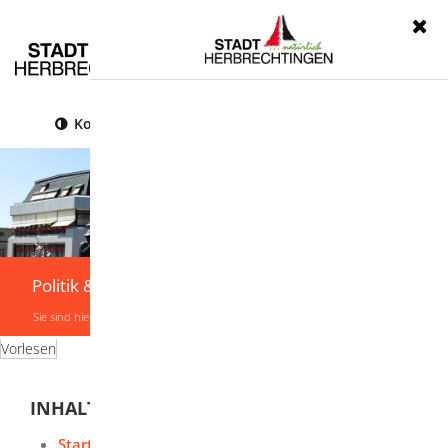
Menü
Kontrast
Leichte Sprache
Gebärdensprache
Politik & Verwaltung
Sie sind hier:
Startseite
|
Politik & Verwaltung
|
Verwaltung
|
Onlinedienste
Vorlesen
INHALTSVERZEICHNIS
Startseite