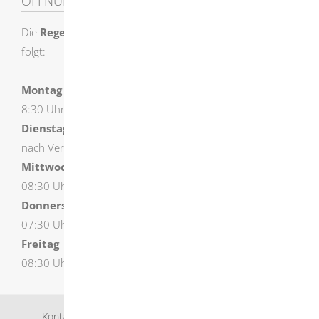
ÖFFNUNGSZEITEN
Die
Regelöffnungszeiten
der Stadtverwaltung sind wie
folgt:
Montag
8:30 Uhr – 12:00 Uhr und 14:00 Uhr – 16:00 Uhr
Dienstag
nach Vereinbarung
Mittwoch
08:30 Uhr – 18:00 Uhr (durchgehend geöffnet)
Donnerstag
07:30 Uhr – 12:00 Uhr und 14:00 Uhr – 16:00 Uhr
Freitag
08:30 Uhr – 12:00 Uhr
Kontakt
Bankverbindung
Impressum
Datenschutz