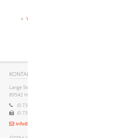
Skaterpark im Vohenstein
E-Lastenrad Verleih
Wirtschaft
Allgemeines
Industrie-/Gewerbeflächen
Förderung / Informationen
KONTAKT
Lange Straße 58
89542
Herbrechtingen
(0
73
24) 955-0
(0
73
24) 955-12
12
info@herbrechtingen.de