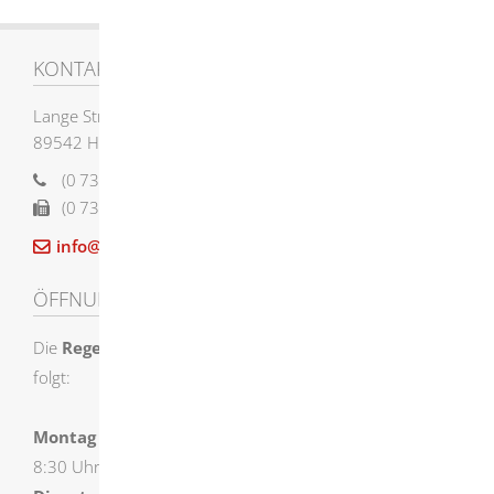
KONTAKT
Lange Straße 58
89542
Herbrechtingen
(0
73
24) 955-0
(0
73
24) 955-12
12
info@herbrechtingen.de
ÖFFNUNGSZEITEN
Die
Regelöffnungszeiten
der Stadtverwaltung sind wie
folgt:
Montag
8:30 Uhr – 12:00 Uhr und 14:00 Uhr – 16:00 Uhr