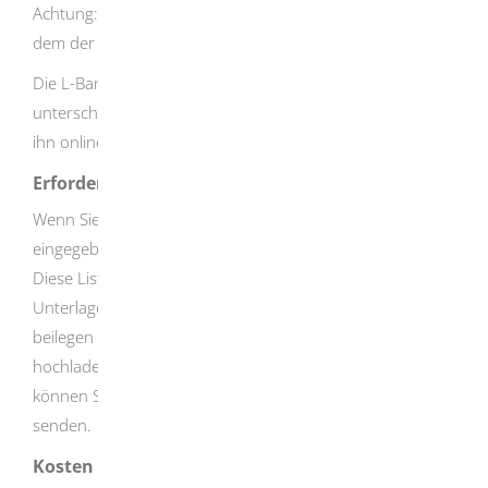
Achtung: Die L-Bank berechnet die Frist ab dem Tag, an
dem der unterschriebene Antrag bei ihr ankommt.
Die L-Bank bearbeitet Ihren Antrag erst, wenn er
unterschrieben bei ihr ankommt. Dies gilt auch, wenn Sie
ihn online gestellt haben.
Erforderliche Unterlagen
Wenn Sie alle Fragen beantwortet und alle Daten
eingegeben haben, erhalten Sie eine Unterlagenliste.
Diese Liste passt zu Ihren Angaben. Darin finden Sie alle
Unterlagen, die Sie Ihrem unterschriebenen Antrag
beilegen müssen. Sie können keine digitalen Unterlagen
hochladen. Nachdem Sie den Antrag gestellt haben,
können Sie der L-Bank Unterlagen mit einer E-Mail
senden.
Kosten