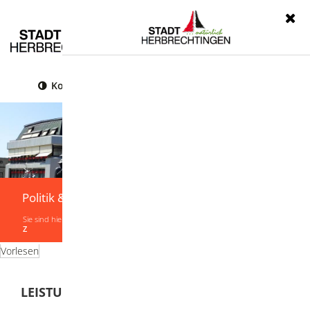
Menü
Kontrast
Leichte Sprache
Gebärdensprache
Politik & Verwaltung
Sie sind hier:
Startseite
|
Politik & Verwaltung
|
Verwaltung
|
Leistungen von A-
Z
Vorlesen
LEISTUNGEN VON A-Z