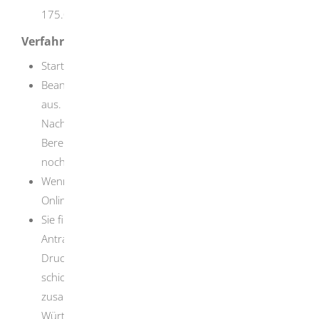
175.000 EUR steuerpflichtiges Einkommen.
Verfahrensablauf
Starten Sie den Online-Antrag.
Beantworten Sie die Fragen und füllen Sie die Felder
aus. Auch die erforderlichen Unterlagen und
Nachweise können Sie elektronisch hochladen.
Bereits hochgeladene Nachweise müssen Sie nicht
noch zusätzlich per Post einreichen.
Wenn Sie alles angegeben haben, schicken Sie Ihren
Online-Antrag ab.
Sie finden Ihre persönlichen Unterlagen für den
Antrag anschließend im Postfach Ihres Servicekontos.
Drucken Sie diese aus. Unterschreiben Sie sie und
schicken Sie den unterschriebenen Antrag
zusammen an die Landeskreditbank Baden-
Württemberg- Förderbank (L-Bank). Denken Sie dabei