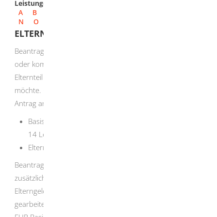
Leistungen
A
B
C
D
E
F
G
H
I
J
K
L
M
N
O
P
Q
R
S
T
U
V
W
X
Y
Z
ELTERNGELD BEANTRAGEN
Beantragen Sie Basiselterngeld oder ElterngeldPlus –
oder kombinieren Sie beides. Entscheiden Sie, welcher
Elternteil in welchem Zeitraum Elterngeld beziehen
möchte. Geben Sie dies für beide Elternteile in Ihrem
Antrag an.
Basiselterngeld bekommen Sie während der ersten
14 Lebensmonate Ihres Kindes.
ElterngeldPlus bekommen Sie auch noch danach.
Beantragen Sie für besonders früh geborene Kinder
zusätzliche Elterngeldmonate. Sie bekommen auch
Elterngeld, wenn Sie vor der Geburt Ihres Kindes nicht
gearbeitet haben. Sie erhalten dann mindestens 300,00