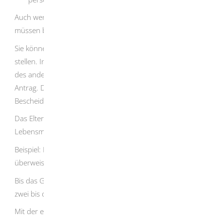
Auch wenn nur ein Elternteil Elterngeld beantragt,
müssen beide Elternteile den Antrag unterschreiben.
Sie können für jeden Elternteil einen separaten Antrag
stellen. In diesem Fall muss jeder Elternteil den Antrag
des anderen unterschreiben. Die L-Bank prüft Ihren
Antrag. Danach schickt sie Ihnen einen persönlichen
Bescheid.
Das Elterngeld bekommen Sie zu Beginn jedes
Lebensmonats Ihres Kindes, nicht jeden Monatsersten.
Beispiel: Ihr Kind ist am 15. geboren. Die Bundeskasse
überweist das Geld also am 15. jedes Monats.
Bis das Geld auf Ihrem Konto ist, vergehen in der Regel
zwei bis drei Werktage.
Mit der ersten Zahlung überweist die Bundeskasse auch