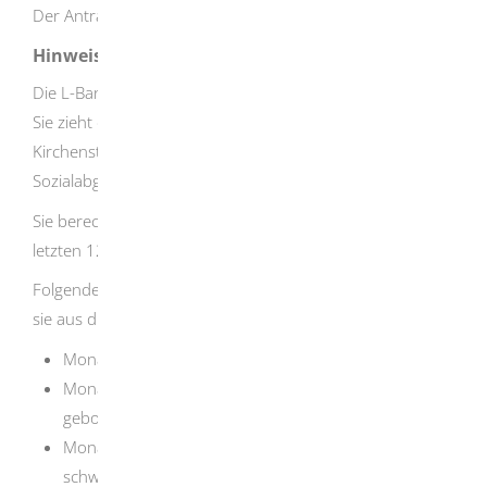
Der Antrag auf Elterngeld ist für Sie kostenlos.
Hinweise
Die L-Bank berechnet Ihr Einkommen für das Elterngeld.
Sie zieht dabei pauschale Beträge für Lohnsteuer,
Kirchensteuer und den Solidaritätszuschlag sowie für
Sozialabgaben ab.
Sie berechnet das Elterngeld aus dem Einkommen der
letzten 12 Monate vor der Geburt.
Folgende Monate mit geringerem Einkommen klammert
sie aus diesem 12-Monats-Zeitraum aus:
Monate mit Mutterschaftsleistungen
Monate, in denen Sie Elterngeld für ein früher
geborenes Kind bekommen haben
Monate, in denen Ihr Einkommen wegen einer
schwangerschaftsbedingten Erkrankung geringer war