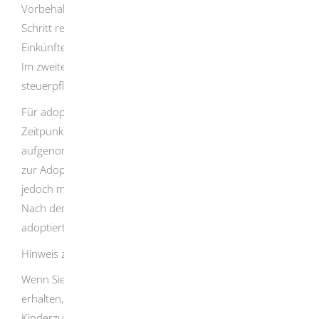
Vorbehalt der Progression. Das heißt: In einem ersten
Schritt rechnet das Finanzamt es Ihren steuerpflichtigen
Einkünften hinzu. Damit berechnet es Ihren Steuersatz.
Im zweiten Schritt wendet es diesen Steuersatz auf Ihre
steuerpflichtigen Einkünfte – ohne das Elterngeld – an.
Für adoptierte Kinder bekommen Sie Elterngeld ab dem
Zeitpunkt, an dem Sie das Kind in Ihren Haushalt
aufgenommen haben. Das gilt auch, wenn das Verfahren
zur Adoption noch nicht abgeschlossen ist, Sie das Kind
jedoch mit dem Ziel der Adoption aufgenommen haben.
Nach dem 8. Geburtstag des Kindes bekommen Sie für
adoptierte Kinder kein Elterngeld mehr.
Hinweis zum Kinderzuschlag:
Wenn Sie im Bezug von Elterngeld stehen und Kindergeld
erhalten, besteht eventuell auch ein Anspruch auf den
Kinderzuschlag. Ob Sie gegebenfalls Anspruch auf