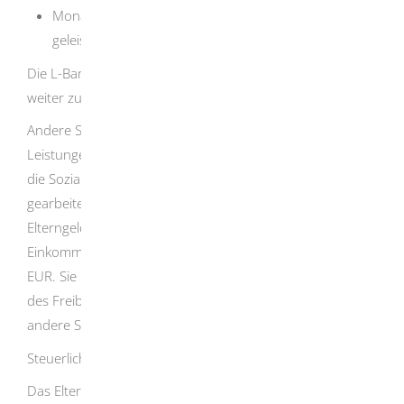
Monate, in denen Sie Wehrdienst oder Zivildienst
geleistet haben
Die L-Bank berechnet das Elterngeld stattdessen mit
weiter zurückliegenden Monaten.
Andere Sozialleistungsträger rechnen Elterngeld auf ihre
Leistungen an. Dazu zählen das Arbeitslosengeld II oder
die Sozialhilfe. Haben Sie vor der Geburt Ihres Kindes
gearbeitet, erhalten Sie einen Elterngeld-Freibetrag. Der
Elterngeld-Freibetrag entspricht Ihrem durchschnittlichen
Einkommen vor der Geburt. Er beträgt höchstens 300,00
EUR. Sie bekommen dann Elterngeld mindestens in Höhe
des Freibetrags. Dies gilt auch, wenn Sie gleichzeitig
andere Sozialleistungen bekommen.
Steuerliche Behandlung
Das Elterngeld ist steuerfrei, fällt aber unter den