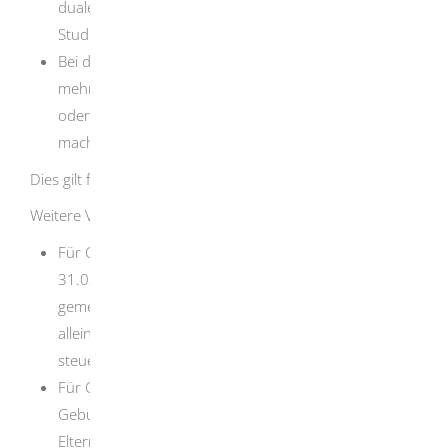
duales Studium, Pflichtpraktika während des
Studiums.
Bei der Grenze von 32 Stunden pro Woche gibt es
mehrere Besonderheiten, zum Beispiel bei Urlaub
oder wenn Sie studieren oder eine Ausbildung
machen.
Dies gilt für die Zeit, in der Sie Elterngeld bekommen.
Weitere Voraussetzungen:
Für Geburten zwischen dem 01.04.2024 und
31.03.2025: Im Jahr vor der Geburt hatten Sie
gemeinsam mit dem anderen Elternteil oder als
alleinerziehender Elternteil maximal 200.000 EUR
steuerpflichtiges Einkommen.
Für Geburten ab dem 01.04.2025: Im Jahr vor der
Geburt hatten Sie gemeinsam mit dem anderen
Elternteil oder als alleinerziehender Elternteil maximal