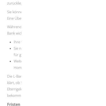
zurückliegende Monate.
Sie können den Termin für die Auszahlung nicht ändern.
Eine Überweisung als Einmalbetrag ist nicht möglich.
Während Sie Elterngeld bekommen, müssen Sie der L-
Bank wichtige Änderungen mitteilen:
Ihre wöchentliche Arbeitszeit ändert sich.
Sie nehmen eine Erwerbtstätigkeit auf. Dies gilt auch
für geringfügige oder kurzfristige Tätigkeiten.
Weitere Mitteilungspflichten finden Sie auf der
Homepage der Elterngeldstelle
Die L-Bank prüft dann Ihren Anspruch auf Elterngeld. Sie
klärt, ob Sie zusätzliches Elterngeld oder weniger
Elterngeld bekommen. Haben Sie zu viel Elterngeld
bekommen, müssen Sie es zurückzahlen.
Fristen