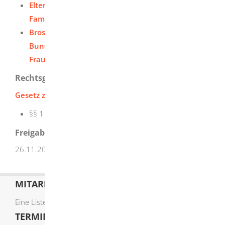
Elterngeld-Rechner des Bundesministeriums für
Familie, Senioren, Frauen und Jugend (BMFSFJ)
Broschüre Elterngeld und Elternzeit" des
Bundesministeriums für Familie, Senioren,
Frauen und Jugend (BMFSFJ)
Rechtsgrundlage
Gesetz zum Elterngeld und zur Elternzeit (BEEG):
§§ 1 - 4 Elterngeld
Freigabevermerk
26.11.2025
Landeskreditbank Baden-Württemberg
MITARBEITERLISTE
Eine Liste der Mitarbeiter von A-Z finden Sie
hier
.
TERMIN ONLINE BUCHEN