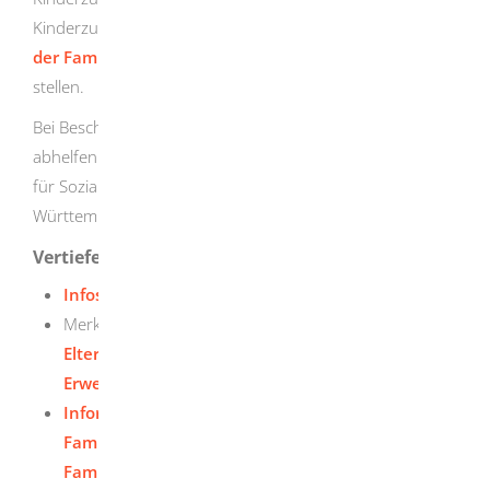
Kinderzuschlag haben, können Sie mit dem
KiZ-Lotsen
der Familienkasse
prüfen und den Antrag direkt online
stellen.
Bei Beschwerden, bei denen die Elterngeldstelle nicht
abhelfen konnte, können Sie sich an das das Ministerium
für Soziales, Gesundheit und Integration Baden-
Württemberg wenden.
Vertiefende Informationen
Infoseite der L-Bank zum Elterngeld
Merkblatt der L-Bank:
Allgemeine Hinweise zum
Elterngeld für Familien mit Wohnsitz oder
Erwerbstätigkeit außerhalb Deutschlands
Informationen zum Elterngeld auf dem
Familienportal des Bundesministeriums für
Familie, Senioren, Frauen und Jugend (BMFSFJ)