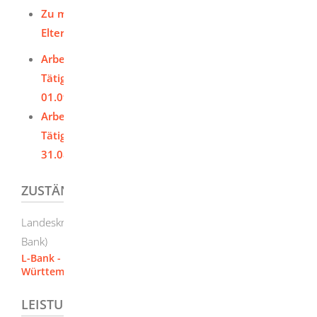
Zu meinen zwischengespeicherten
Elterngeldanträgen
Arbeitgeber-Bescheinigung bei nichtselbständiger
Tätigkeit für Geburten und Adoptionen ab
01.09.21 (PDF)
Arbeitgeber-Bescheinigung bei nichtselbständiger
Tätigkeit für Geburten und Adoptionen bis
31.08.21 (PDF)
ZUSTÄNDIGE STELLE
Landeskreditbank Baden-Württemberg – Förderbank (L-
Bank)
L-Bank - Familienförderung [Landeskreditbank Baden-
Württemberg - Förderbank]
LEISTUNGSDETAILS