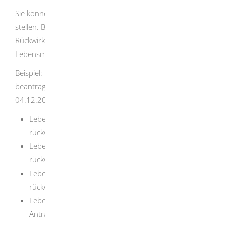
Sie können den Elterngeld-Antrag erst nach der Geburt
stellen. Beantragen Sie das Elterngeld möglichst bald.
Rückwirkend erhalten Sie es nur für maximal drei
Lebensmonate.
Beispiel: Ihr Kind wurde am 10.08.2024 geboren. Sie
beantragen Elterngeld ab der Geburt. Der Antrag ist am
04.12.2024 bei der L-Bank.
Lebensmonat: 10.08.2024–09.09.2024: 3. Monat
rückwirkend
Lebensmonat: 10.09.2024–09.10.2024: 2. Monat
rückwirkend
Lebensmonat: 10.10.2024–09.11.2024: 1. Monat
rückwirkend
Lebensmonat: 10.11.2024–09.12.2024:
Antragseingang