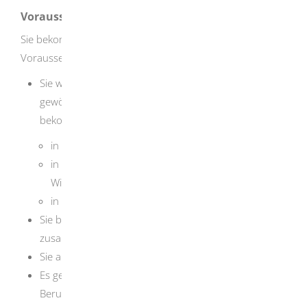
Voraussetzungen
Sie bekommen Elterngeld unter folgenden
Voraussetzungen:
Sie wohnen in Deutschland (Wohnsitz oder
gewöhnlicher Aufenthalt). In Ausnahmefällen
bekommen Sie auch Elterngeld, wenn Sie
in einem Mitgliedsstaat der EU,
in einem Mitgliedsstaat des Europäischen
Wirtschaftsraums oder
in der Schweiz wohnen.
Sie betreuen und erziehen das Kind selbst und leben
zusammen mit ihm in einem Haushalt.
Sie arbeiten maximal 32 Stunden in der Woche.
Es gelten Besonderheiten bei einer Beschäftigung zur
Berufsbildung: zum Beispiel betriebliche Ausbildung,