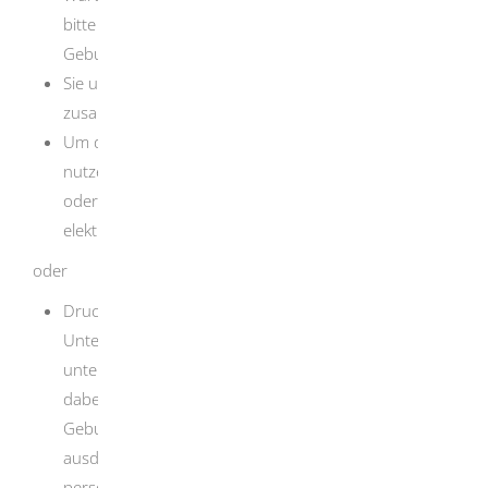
bitte an weitere Unterlagen, zum Beispiel die
Geburtsurkunde.
Sie unterschreiben den Antrag und
schicken ihn
zusammen mit den Unterlagen
an die L-Bank.
Um die Antragstellung elektronisch abzuschließen,
nutzen Sie Ihren elektronischen Personalausweis
oder Aufenthaltstitel, um Ihr Elterngeld vollständig
elektronisch zu beantragen.
oder
Drucken Sie diese das Antragsformular aus.
Unterschreiben Sie sie es und schicken Sie den
unterschriebenen Antrag an die L-Bank. Denken Sie
dabei bitte an weitere Unterlagen, zum Beispiel die
Geburtsurkunde. Sie können den Antrag nicht selbst
ausdrucken? Dann sendet Ihnen die L-Bank Ihre
persönlichen Unterlagen per Post zu.