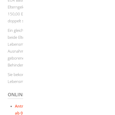
EUR Basiselterngeld im Monat. Wenn Sie sich für
Elterngeld Plus entscheiden, bekommen Sie mindestens
150,00 EUR. Dafür beziehen Sie das Elterngeld Plus
doppelt so lange.
Ein gleichzeitiger Bezug von (Basis-) Elterngeld durch
beide Elternteilen ist nur innerhalb der ersten 12
Lebensmonate und nur für einen Monat möglich.
Ausnahmen gibt es für Mehrlinge, besonders früh
geborene Kinder oder (Geschwister-) Kinder mit
Behinderung.
Sie bekommen Elterngeld rückwirkend für die letzten drei
Lebensmonate vor Antragseingang.
ONLINEANTRAG UND FORMULARE
Antrag auf Elterngeld für Geburten/Adoptionen
ab 01.09.2021