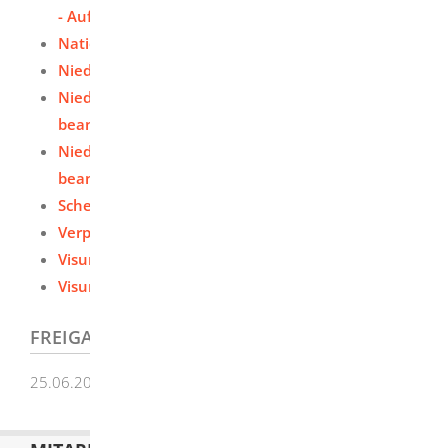
- Aufenthaltserlaubnis beantragen
Nationales Visum beantragen
Niederlassungserlaubnis beantragen
Niederlassungserlaubnis für Fachkräfte
beantragen
Niederlassungserlaubnis für Hochqualifizierte
beantragen
Schengen-Visum beantragen
Verpflichtungserklärung abgeben
Visum für Au-pair-Beschäftigte beantragen
Visum für Studierende beantragen
FREIGABEVERMERK
25.06.2026 Justizministerium Baden-Württemberg