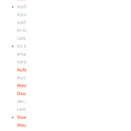
Ausführliche Informationen darüber, ob Sie ein
Visum für die Einreise benötigen und wie Sie ein
solches gegebenenfalls beantragen müssen, lesen Sie
im Kapitel "
Visum
" und in der dazugehörigen
Leistungsbeschreibung.
Ein längerfristiges Aufenthaltsrecht nach der Einreise
erhalten Sie durch die Erteilung und gegebenenfalls
Verlängerung einer (befristeten)
Aufenthaltserlaubnis
oder einer
Blauen Karte EU
,
durch die Erteilung einer (unbefristeten)
Niederlassungserlaubnis
oder einer
Erlaubnis zum
Daueraufenthalt-EU
. Näheres dazu finden Sie in
den gleichnamigen Kapiteln mit den dazugehörigen
Leistungsbeschreibungen.
Staatenliste zur Visumpflicht beziehungsweise
Visumfreiheit bei Einreise in die Bundesrepublik