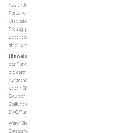
Ausländerbehörde weiter.
Personen, die Familienangehörige von
Unionsbürgerinnen und Unionsbürgern im Sinne des
Freizügigkeitsgesetzes/EU sind (zum Beispiel Ehegatten,
Lebenspartner und Kinder, die noch nicht 21 Jahre alt
sind), erhalten automatisch eine Aufenthaltskarte.
Hinweis:
Als Staatsangehörige oder Staatsangehöriger
der Türkei benötigen Sie für die erstmalige Einreise und
die daran anschließende erstmalige Erteilung einer
Aufenthaltserlaubnis ein nationales Visum.
Leben Sie einige Zeit mit einer Aufenthaltserlaubnis in
Deutschland, können Sie eine freizügigkeitsähnliche
Stellung erwerben, die auf dem Assoziationsabkommen
EWG/Türkei beruht.
Wenn Sie sich als Staatsangehörige oder
Staatsangehöriger der Schweiz in Deutschland aufhalten,