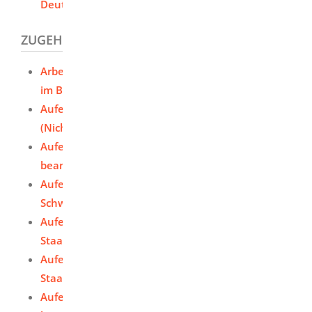
Deutschland
- Auswärtiges Amt
ZUGEHÖRIGE LEISTUNGEN
Arbeitsplatzsuche im Anschluss an Aufenthalte
im Bundesgebiet
Aufenthaltserlaubnis für Au-pair-Beschäftigte
(Nicht-EU/EWR) beantragen
Aufenthaltserlaubnis für eine Beschäftigung
beantragen
Aufenthaltserlaubnis für Staatsangehörige der
Schweiz beantragen
Aufenthaltserlaubnis für Studierende aus
Staaten außerhalb EU/EWR beantragen
Aufenthaltserlaubnis für Studierende aus
Staaten außerhalb EU/EWR verlängern
Aufenthaltserlaubnis zum Zweck der Ausbildung