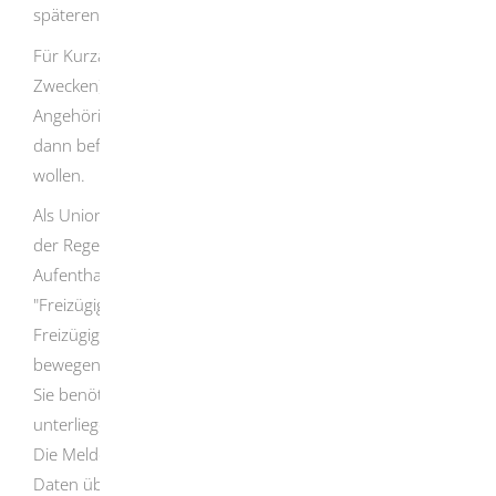
späteren Aufenthaltszweck Sie das Visum benötigen.
Für Kurzaufenthalte (wie zum Beispiel zu touristischen
Zwecken) bis zu 90 Tage innerhalb von 180 Tagen sind
Angehörige bestimmter Staaten von der Visumpflicht
dann befreit, wenn sie keine Erwerbstätigkeit ausüben
wollen.
Als Unionsbürgerin oder Unionsbürger benötigen Sie in
der Regel weder ein Visum für die Einreise noch einen
Aufenthaltstitel für einen Aufenthalt. Für Sie gilt das
"Freizügigkeitsgesetz/EU". Sie genießen damit
Freizügigkeit. Sie können sich in Deutschland frei
bewegen und auch wirtschaftlich betätigen.
Sie benötigen einen gültigen Pass oder Passersatz und
unterliegen wie Deutsche der Meldepflicht.
Die Meldebehörde erhebt bei Ihnen die erforderlichen
Daten über das Freizügigkeitsrecht und leitet diese an die