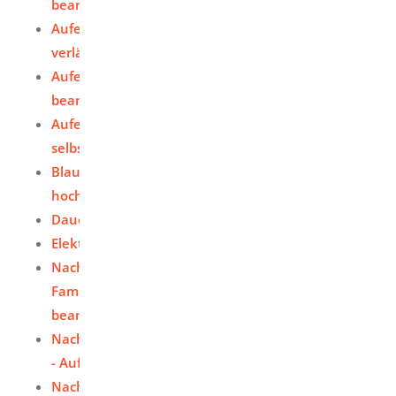
beantragen
Aufenthaltserlaubnis zum Zweck der Ausbildung
verlängern
Aufenthaltserlaubnis zum Zweck der Forschung
beantragen
Aufenthaltserlaubnis zur Ausübung der
selbständigen Tätigkeit beantragen
Blaue Karte EU zur Ausübung einer
hochqualifizierten Beschäftigung beantragen
Daueraufenthalt-EU - Erlaubnis beantragen
Elektronischen Aufenthaltstitel (eAT) beantragen
Nachzug aus familiären Gründen (weitere
Familienangehörige) - Aufenthaltserlaubnis
beantragen
Nachzug aus familiären Gründen (zu Ausländern)
- Aufenthaltserlaubnis beantragen
Nachzug aus familiären Gründen (zu Deutschen)