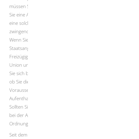
müssen Sie sich bei der Meldebehörde anmelden. Wenn
Sie eine Aufenthaltserlaubnis beantragen, kann Ihnen
eine solche ausgestellt werden. Das ist aber nicht
zwingend erforderlich.
Wenn Sie als Familienangehöriger von Schweizer
Staatsangehörigen ein Aufenthaltsrecht aus dem
Freizügigkeitsabkommen zwischen der Europäischen
Union und der Schweiz geltend machen wollen, müssen
Sie sich bei der Ausländerbehörde melden. Diese prüft,
ob Sie die Voraussetzungen erfüllen. Liegen bei Ihnen die
Voraussetzungen vor, erhalten Sie eine
Aufenthaltserlaubnis.
Sollten Sie als Familienangehöriger Ihren Aufenthalt nicht
bei der Ausländerbehörde anzeigen, stellt dies eine
Ordnungswidrigkeit dar.
Seit dem 1. März 2020 dürfen Ausländer, die einen