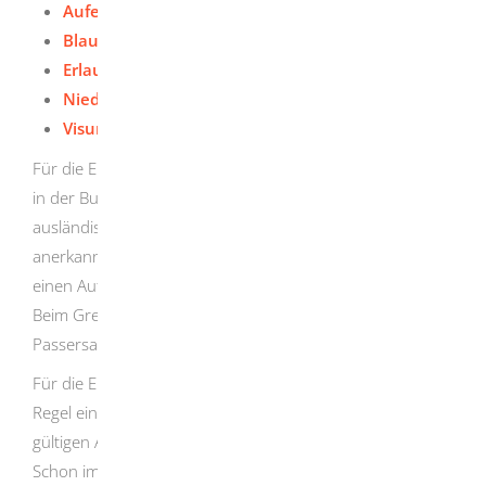
Aufenthaltserlaubnis
Blaue Karte EU ("Blue Card EU")
Erlaubnis zum Daueraufenthalt-EU
Niederlassungserlaubnis
Visum
Für die Einreise in das Bundesgebiet und den Aufenthalt
in der Bundesrepublik Deutschland benötigen Sie als
ausländischer Staatsangehöriger in der Regel einen
anerkannten und gültigen Pass oder Passersatz sowie
einen Aufenthaltstitel.
Beim Grenzübertritt müssen Sie Ihren Pass oder
Passersatz immer bei sich haben.
Für die Einreise in das Bundesgebiet brauchen Sie in der
Regel ein Visum, wenn Sie nicht im Besitz eines noch
gültigen Aufenthaltstitels sind.
Schon im Antrag müssen Sie angeben, für welchen