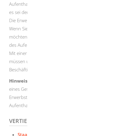
Aufenthaltstitel besitzen, eine Erwerbstätigkeit ausüben,
es sei denn, ein Gesetz bestimmt ein Verbot.
Die Erwerbstätigkeit kann durch Gesetz beschränkt sein.
Wenn Sie Ihren Aufenthaltstitel verlängern lassen
möchten, müssen Sie dies vor Ablauf der Geltungsdauer
des Aufenthaltstitels beantragen.
Mit einer Verlängerung vermeiden Sie, dass Sie ausreisen
müssen und Ihre Berechtigung zur Ausübung einer
Beschäftigung verlieren.
Hinweis:
Aufgrund zwischenstaatlicher Vereinbarungen,
eines Gesetzes oder einer Rechtsverordnung kann die
Erwerbstätigkeit auch ohne den Besitz eines
Aufenthaltstitels gestattet sein.
VERTIEFENDE INFORMATIONEN
Staatsangehörige der Türkei