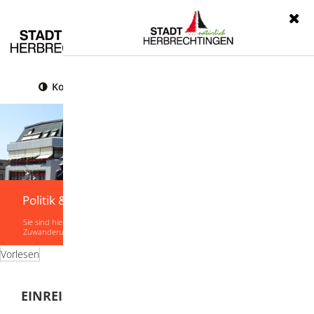
Menü
Kontrast
Leichte Sprache
Gebärdensprache
Politik & Verwaltung
Sie sind hier:
Startseite
|
Politik & Verwaltung
|
Verwaltung
|
Lebenslagen
|
Zuwanderung
|
Einreise und Aufenthaltstitel
Vorlesen
EINREISE UND AUFENTHALTSTITEL