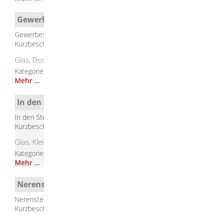
Gewerbestraße Herbrechtingen
Gewerbestraße, Herbrechtingen
Kurzbeschreibung
Glas, Dosen, Kleider, Schuhe
Kategorie
Containerstandorte
Mehr …
In den Stegwiesen Bolheim
In den Stegwiesen, Bolheim
Kurzbeschreibung
Glas, Kleider, Schuhe
Kategorie
Containerstandorte
Mehr …
Nerenstetter Straße Hausen
Nerenstetter Straße, Hausen
Kurzbeschreibung