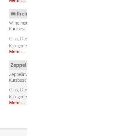
Mehr …
Wilhelmstraße Bissingen
Wilhelmstraße, Bissingen
Kurzbeschreibung
Glas, Dosen, Kleider, Schuhe
Kategorie
Containerstandorte
Mehr …
Zeppelinweg Herbrechtingen
Zeppelinweg, Herbrechtingen
Kurzbeschreibung
Glas, Dosen, Kleider, Schuhe
Kategorie
Containerstandorte
Mehr …