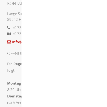
KONTAKT
Lange Straße 58
89542
Herbrechtingen
(0
73
24) 955-0
(0
73
24) 955-12
12
info@herbrechtingen.de
ÖFFNUNGSZEITEN
Die
Regelöffnungszeiten
der Stadtverwaltung sind wie
folgt:
Montag
8:30 Uhr – 12:00 Uhr und 14:00 Uhr – 16:00 Uhr
Dienstag
nach Vereinbarung