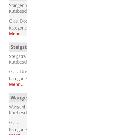
Stangenhaustraße, Herbrechtingen
Kurzbeschreibung
Glas, Dosen, Kleider, Schuhe
Kategorie
Containerstandorte
Mehr …
Steigstraße Bolheim
Steigstraße, Bolheim
Kurzbeschreibung
Glas, Dosen, Kleider, Schuhe
Kategorie
Containerstandorte
Mehr …
Wangenhofer Straße Anhausen
Wangenhofer Straße, Anhausen
Kurzbeschreibung
Glas
Kategorie
Containerstandorte