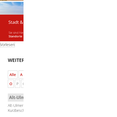
Stadt & Bürger
Sie sind hier:
Startseite
|
Stadt & Bürger
|
Stadtplan
|
weitere nützliche
Standorte
Vorlesen
WEITERE NÜTZLICHE STANDORTE
Alle
A
B
C
D
E
F
G
H
I
J
K
L
M
N
O
P
Q
R
S
T
U
V
W
X
Y
Z
Alt-Ulmer-Straße Herbrechtingen
Alt-Ulmer-Straße, Herbrechtingen
Kurzbeschreibung