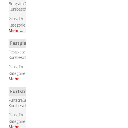
Burgstraße, Eselsburg
Kurzbeschreibung
Glas, Dosen
Kategorie
Containerstandorte
Mehr …
Festplatz beim Hallenbad Herbrechtingen
Festplatz beim Hallenbad, Herbrechtingen
Kurzbeschreibung
Glas, Dosen, Kleider, Schuhe
Kategorie
Containerstandorte
Mehr …
Furtstraße Bolheim
Furtstraße, Bolheim
Kurzbeschreibung
Glas, Dosen
Kategorie
Containerstandorte
Mehr …