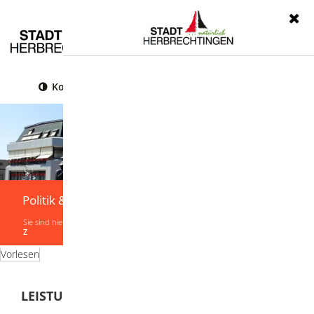
Menü
Kontrast
Leichte Sprache
Gebärdensprache
Politik & Verwaltung
Sie sind hier:
Startseite
|
Politik & Verwaltung
|
Verwaltung
|
Leistungen von A-
Z
Vorlesen
LEISTUNGEN VON A-Z