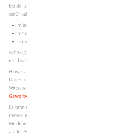
bei der zuständigen Stelle beantragen. Sie benötigen
dafür kein Formular. Sie können den Antrag
mündlich in der Behörde stellen,
mit der Post oder durch E-Mail übermitteln oder
je nach Angebot der Gemeinde auch online stellen.
Achtung: Bei manchen Meldebehörden wird Ihr Antrag
erst bearbeitet, wenn Sie die Gebühr bezahlt haben.
Hinweis: Das Melderegister der Gemeinden enthält nur
Daten über Privatpersonen. Auskünfte über Firmen oder
Wirtschaftsunternehmen erhalten Sie aus dem
Gewerberegister
.
Es kann sein, dass die Daten der von Ihnen gesuchten
Person einer Auskunftssperre unterliegen. Die
Meldebehörde prüft dann im Einzelfall, ob Ihr Interesse
an der Auskunft das Geheimhaltungsinteresse der