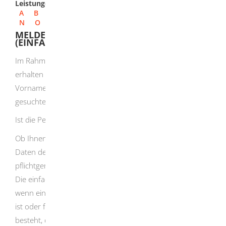
Leistungen
A
B
C
D
E
F
G
H
I
J
K
L
M
N
O
P
Q
R
S
T
U
V
W
X
Y
Z
MELDEREGISTER - AUSKUNFT BEANTRAGEN
(EINFACH)
Im Rahmen einer einfachen Melderegisterauskunft
erhalten Sie von der Meldebehörde Familienname,
Vornamen, Doktorgrad und derzeitige Anschriften zu der
gesuchten Person.
Ist die Person verstorben, wird Ihnen dies mitgeteilt.
Ob Ihnen eine Meldebehörde eine Auskunft über die
Daten der gesuchten Person erteilt, liegt in deren
pflichtgemäßem Ermessen.
Die einfache Melderegisterauskunft wird nicht erteilt,
wenn eine Auskunftssperre im Melderegister eingetragen
ist oder für die Meldebehörde Grund zu der Annahme
besteht, dass hieraus eine Gefahr für schutzwürdige